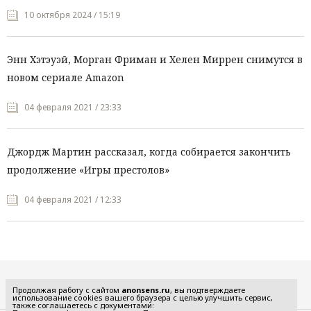
10 октября 2024 / 15:19
Энн Хэтэуэй, Морган Фриман и Хелен Миррен снимутся в
новом сериале Amazon
04 февраля 2021 / 23:33
Джордж Мартин рассказал, когда собирается закончить
продолжение «Игры престолов»
04 февраля 2021 / 12:33
Все рубрики
Продолжая работу с сайтом
anonsens.ru
, вы подтверждаете
использование cookies вашего браузера с целью улучшить сервис,
также соглашаетесь с документами: