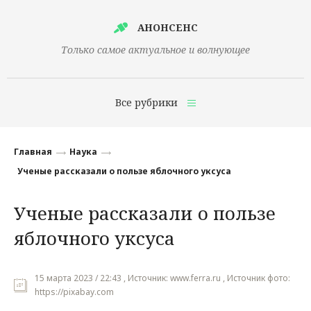
АНОНСЕНС
Только самое актуальное и волнующее
Все рубрики
Главная
Главная
Наука
Финансы
Ученые рассказали о пользе яблочного уксуса
Технологии
Ученые рассказали о пользе
Наука
яблочного уксуса
Культура
Общество
15 марта 2023 / 22:43 , Источник: www.ferra.ru , Источник фото:
https://pixabay.com
Политика