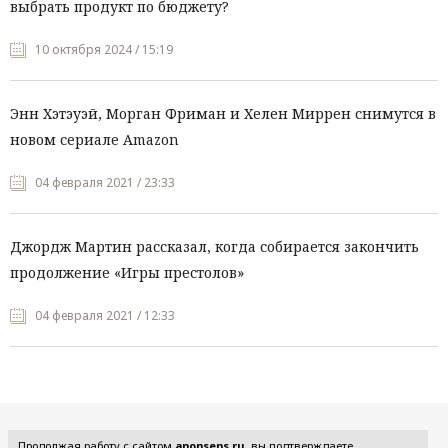
выбрать продукт по бюджету?
10 октября 2024 / 15:19
Энн Хэтэуэй, Морган Фриман и Хелен Миррен снимутся в
новом сериале Amazon
04 февраля 2021 / 23:33
Джордж Мартин рассказал, когда собирается закончить
продолжение «Игры престолов»
04 февраля 2021 / 12:33
Все рубрики
Продолжая работу с сайтом
anonsens.ru
, вы подтверждаете