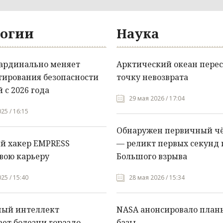
огии
Наука
кардинально меняет
Арктический океан перес
тирования безопасности
точку невозврата
 с 2026 года
29 мая 2026 / 17:04
25 / 16:15
Обнаружен первичный ч
й хакер EMPRESS
— реликт первых секунд 
вою карьеру
Большого взрыва
25 / 15:40
28 мая 2026 / 15:34
ный интеллект
NASA анонсировало план
ет болезни гораздо
базы