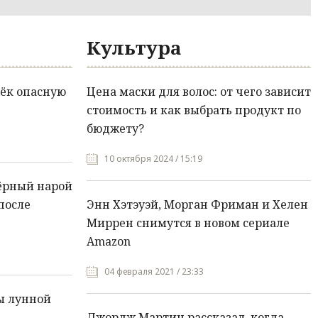
Культура
ёк опасную
Цена маски для волос: от чего зависит
стоимость и как выбрать продукт по
бюджету?
10 октября 2024 / 15:19
ёрный нарой
после
Энн Хэтэуэй, Морган Фриман и Хелен
Миррен снимутся в новом сериале
Amazon
04 февраля 2021 / 23:33
ы лунной
Джордж Мартин рассказал, когда