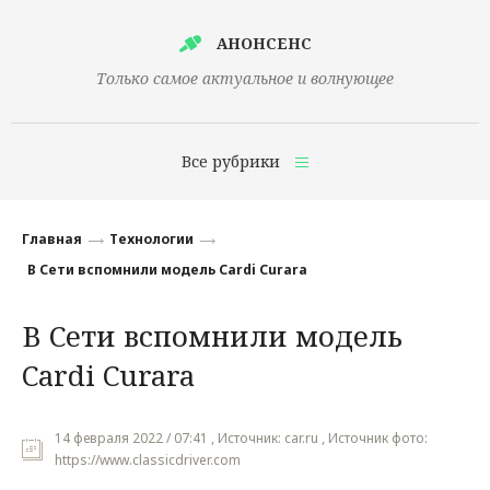
АНОНСЕНС
Только самое актуальное и волнующее
Все рубрики
Главная
Главная
Технологии
Финансы
В Сети вспомнили модель Cardi Curara
Технологии
В Сети вспомнили модель
Наука
Cardi Curara
Культура
Общество
14 февраля 2022 / 07:41 , Источник: car.ru , Источник фото:
https://www.classicdriver.com
Политика