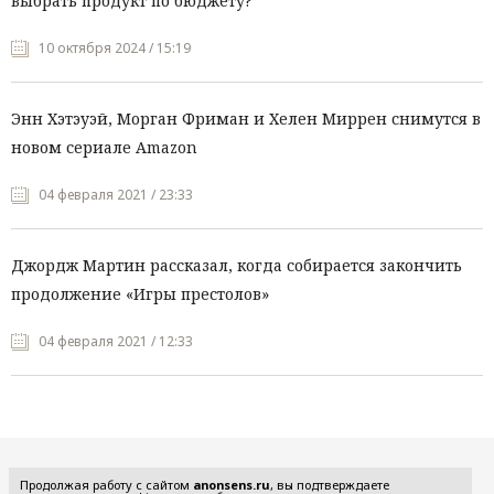
выбрать продукт по бюджету?
10 октября 2024 / 15:19
Энн Хэтэуэй, Морган Фриман и Хелен Миррен снимутся в
новом сериале Amazon
04 февраля 2021 / 23:33
Джордж Мартин рассказал, когда собирается закончить
продолжение «Игры престолов»
04 февраля 2021 / 12:33
Все рубрики
Продолжая работу с сайтом
anonsens.ru
, вы подтверждаете