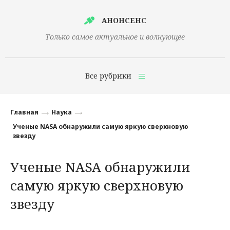
АНОНСЕНС
Только самое актуальное и волнующее
Все рубрики
Главная
Главная
Наука
Финансы
Ученые NASA обнаружили самую яркую сверхновую
звезду
Технологии
Ученые NASA обнаружили
Наука
самую яркую сверхновую
Культура
звезду
Общество
Политика