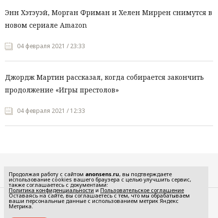
Энн Хэтэуэй, Морган Фриман и Хелен Миррен снимутся в
новом сериале Amazon
04 февраля 2021 / 23:33
Джордж Мартин рассказал, когда собирается закончить
продолжение «Игры престолов»
04 февраля 2021 / 12:33
Все рубрики
Продолжая работу с сайтом
anonsens.ru
, вы подтверждаете
использование cookies вашего браузера с целью улучшить сервис,
также соглашаетесь с документами:
Политика конфиденциальности
и
Пользовательское соглашение
Оставаясь на сайте, вы соглашаетесь с тем, что мы обрабатываем
ваши персональные данные с использованием метрик Яндекс
Редакция
Реклама
Метрика.
Политика конфиденциальности