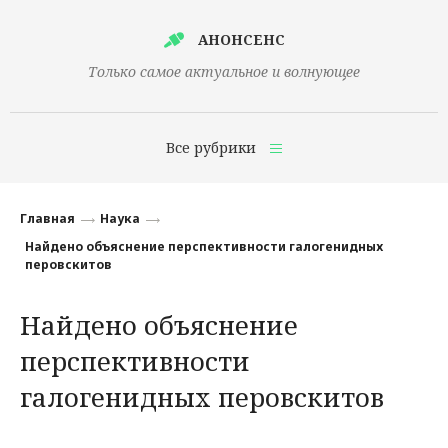
АНОНСЕНС
Только самое актуальное и волнующее
Все рубрики
Главная
Главная
Наука
Финансы
Найдено объяснение перспективности галогенидных
перовскитов
Технологии
Найдено объяснение
Наука
перспективности
Культура
галогенидных перовскитов
Общество
Политика