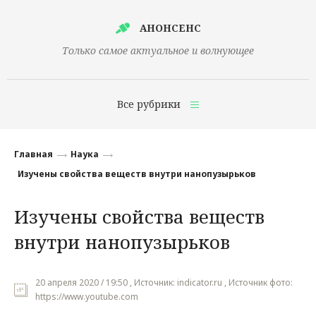
АНОНСЕНС
Только самое актуальное и волнующее
Все рубрики
Главная
Главная
Наука
Финансы
Изучены свойства веществ внутри нанопузырьков
Технологии
Изучены свойства веществ
Наука
внутри нанопузырьков
Культура
Общество
20 апреля 2020 / 19:50 , Источник: indicator.ru , Источник фото:
https://www.youtube.com
Политика