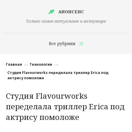
АНОНСЕНС
Только самое актуальное и волнующее
Все рубрики
Главная
Главная
Технологии
Финансы
Студия Flavourworks переделала триллер Erica под
актрису помоложе
Технологии
Студия Flavourworks
Наука
переделала триллер Erica под
Культура
актрису помоложе
Общество
Политика