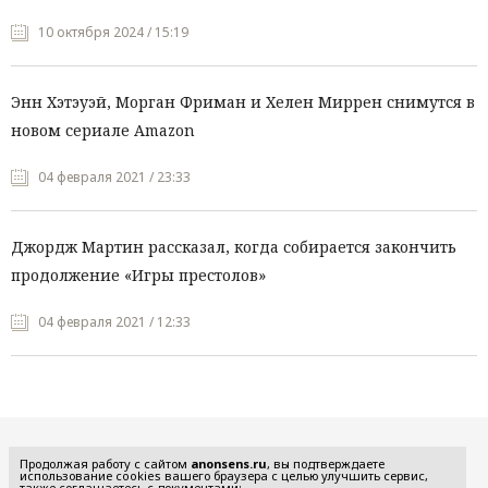
10 октября 2024 / 15:19
Энн Хэтэуэй, Морган Фриман и Хелен Миррен снимутся в
новом сериале Amazon
04 февраля 2021 / 23:33
Джордж Мартин рассказал, когда собирается закончить
продолжение «Игры престолов»
04 февраля 2021 / 12:33
Все рубрики
Продолжая работу с сайтом
anonsens.ru
, вы подтверждаете
использование cookies вашего браузера с целью улучшить сервис,
также соглашаетесь с документами: