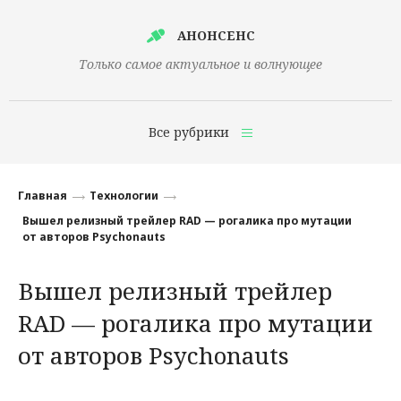
АНОНСЕНС
Только самое актуальное и волнующее
Все рубрики
Главная
Главная
Технологии
Финансы
Вышел релизный трейлер RAD — рогалика про мутации
от авторов Psychonauts
Технологии
Вышел релизный трейлер
Наука
RAD — рогалика про мутации
Культура
от авторов Psychonauts
Общество
Политика