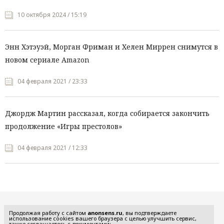
10 октября 2024 / 15:19
Энн Хэтэуэй, Морган Фриман и Хелен Миррен снимутся в
новом сериале Amazon
04 февраля 2021 / 23:33
Джордж Мартин рассказал, когда собирается закончить
продолжение «Игры престолов»
04 февраля 2021 / 12:33
Все рубрики
Продолжая работу с сайтом
anonsens.ru
, вы подтверждаете
использование cookies вашего браузера с целью улучшить сервис,
также соглашаетесь с документами: