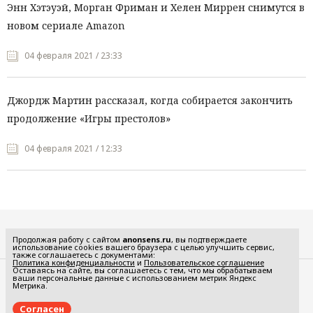
Энн Хэтэуэй, Морган Фриман и Хелен Миррен снимутся в
новом сериале Amazon
04 февраля 2021 / 23:33
Джордж Мартин рассказал, когда собирается закончить
продолжение «Игры престолов»
04 февраля 2021 / 12:33
Все рубрики
Продолжая работу с сайтом
anonsens.ru
, вы подтверждаете
использование cookies вашего браузера с целью улучшить сервис,
также соглашаетесь с документами:
Политика конфиденциальности
и
Пользовательское соглашение
Оставаясь на сайте, вы соглашаетесь с тем, что мы обрабатываем
ваши персональные данные с использованием метрик Яндекс
Редакция
Реклама
Метрика.
Политика конфиденциальности
Пользовательское соглашение
Согласен