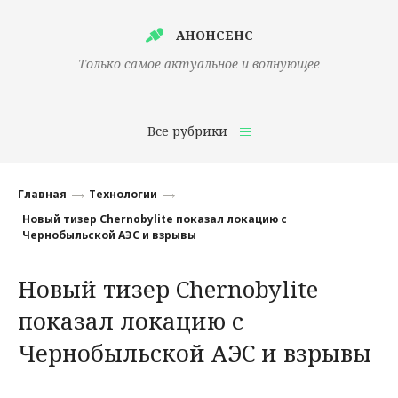
АНОНСЕНС
Только самое актуальное и волнующее
Все рубрики
Главная
Главная
Технологии
Финансы
Новый тизер Chernobylite показал локацию с
Чернобыльской АЭС и взрывы
Технологии
Новый тизер Chernobylite
Наука
показал локацию с
Культура
Чернобыльской АЭС и взрывы
Общество
Политика