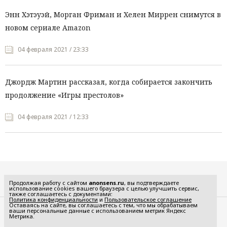
Энн Хэтэуэй, Морган Фриман и Хелен Миррен снимутся в
новом сериале Amazon
04 февраля 2021 / 23:33
Джордж Мартин рассказал, когда собирается закончить
продолжение «Игры престолов»
04 февраля 2021 / 12:33
Все рубрики
Продолжая работу с сайтом
anonsens.ru
, вы подтверждаете
использование cookies вашего браузера с целью улучшить сервис,
также соглашаетесь с документами:
Политика конфиденциальности
и
Пользовательское соглашение
Оставаясь на сайте, вы соглашаетесь с тем, что мы обрабатываем
ваши персональные данные с использованием метрик Яндекс
Редакция
Реклама
Метрика.
Политика конфиденциальности