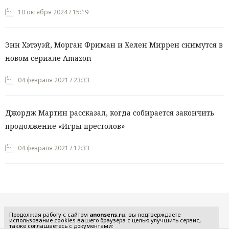
10 октября 2024 / 15:19
Энн Хэтэуэй, Морган Фриман и Хелен Миррен снимутся в
новом сериале Amazon
04 февраля 2021 / 23:33
Джордж Мартин рассказал, когда собирается закончить
продолжение «Игры престолов»
04 февраля 2021 / 12:33
Все рубрики
Продолжая работу с сайтом
anonsens.ru
, вы подтверждаете
использование cookies вашего браузера с целью улучшить сервис,
также соглашаетесь с документами: