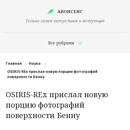
АНОНСЕНС
Только самое актуальное и волнующее
Все рубрики
Главная
Главная
Наука
Финансы
OSIRIS-REx прислал новую порцию фотографий
поверхности Бенну
Технологии
OSIRIS-REx прислал новую
Наука
порцию фотографий
Культура
поверхности Бенну
Общество
Политика