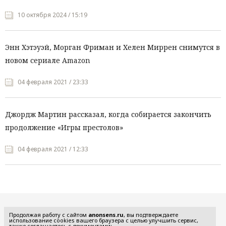
10 октября 2024 / 15:19
Энн Хэтэуэй, Морган Фриман и Хелен Миррен снимутся в
новом сериале Amazon
04 февраля 2021 / 23:33
Джордж Мартин рассказал, когда собирается закончить
продолжение «Игры престолов»
04 февраля 2021 / 12:33
Все рубрики
Продолжая работу с сайтом
anonsens.ru
, вы подтверждаете
использование cookies вашего браузера с целью улучшить сервис,
также соглашаетесь с документами: