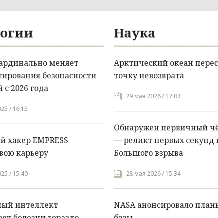
огии
Наука
кардинально меняет
Арктический океан перес
тирования безопасности
точку невозврата
 с 2026 года
29 мая 2026 / 17:04
25 / 16:15
Обнаружен первичный ч
й хакер EMPRESS
— реликт первых секунд 
вою карьеру
Большого взрыва
25 / 15:40
28 мая 2026 / 15:34
ный интеллект
NASA анонсировало план
ет болезни гораздо
базы