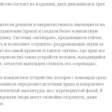
ойство состоит из подушки, двух динамиков и трех
ватели решили усовершенствовать имеющиеся на
давления (храпа) и создали более компактную
ушку. Системы «антихрап», продающиеся сейчас,
ть и позволяют «глушить» раздражающие звуки за
о на самой кровати остаются «пятна», где храп все
вершенства таких устройств человек, находящийся
ит, зачастую вынужден слушать его «серенады».
ее компактное устройство, которое с помощью сразу
намиков определяет источник храпа и направляет
алогичной амплитуды, но с перевернутой фазой. В
 кровати люди могут спокойно отдохнуть, даже
т.