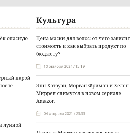
Культура
ёк опасную
Цена маски для волос: от чего зависит
стоимость и как выбрать продукт по
бюджету?
10 октября 2024 / 15:19
ёрный нарой
после
Энн Хэтэуэй, Морган Фриман и Хелен
Миррен снимутся в новом сериале
Amazon
04 февраля 2021 / 23:33
ы лунной
Джордж Мартин рассказал, когда