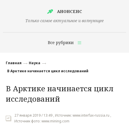
АНОНСЕНС
Только самое актуальное и волнующее
Все рубрики
Главная
Главная
Наука
Финансы
В Арктике начинается цикл исследований
Технологии
В Арктике начинается цикл
Наука
исследований
Культура
Общество
27 января 2019 / 13:49 , Источник: www.interfax-russia.ru ,
Источник фото: www.mining.com
Политика