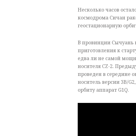
Несколько часов остало
космодрома Сичан раке
геостационарную орбит
В провинции Сычуань 
приготовления к старту
едва ли не самой мощн
носителя CZ-2. Предыд
проведен в середине ок
носитель версии 3B/G2
орбиту аппарат G1Q.