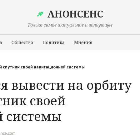
АНОНСЕНС
Только самое актуальное и волнующее
а
Общество
Политика
Мнения
Происшествия
й спутник своей навигационной системы
я вывести на орбиту
тник своей
й системы
fence.com