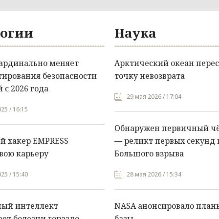
огии
Наука
кардинально меняет
Арктический океан перес
тирования безопасности
точку невозврата
 с 2026 года
29 мая 2026 / 17:04
25 / 16:15
Обнаружен первичный ч
й хакер EMPRESS
— реликт первых секунд 
вою карьеру
Большого взрыва
25 / 15:40
28 мая 2026 / 15:34
ный интеллект
NASA анонсировало план
ет болезни гораздо
базы