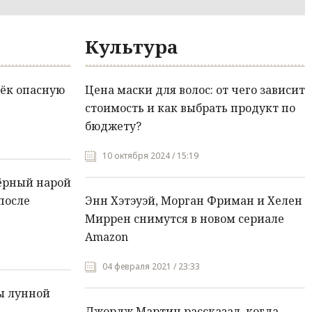
Культура
ёк опасную
Цена маски для волос: от чего зависит
стоимость и как выбрать продукт по
бюджету?
10 октября 2024 / 15:19
ёрный нарой
после
Энн Хэтэуэй, Морган Фриман и Хелен
Миррен снимутся в новом сериале
Amazon
04 февраля 2021 / 23:33
ы лунной
Джордж Мартин рассказал, когда