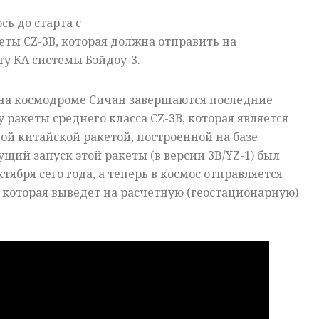
сь до старта с
ты CZ-3В, которая должна отправить на
у КА системы Бэйдоу-3.
на космодроме Сичан завершаются последние
 ракеты среднего класса CZ-3В, которая является
ой китайской ракетой, построенной на базе
ущий запуск этой ракеты (в версии 3B/YZ-1) был
тября сего года, а теперь в космос отправляется
, которая выведет на расчетную (геостационарную)