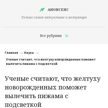
АНОНСЕНС
Только самое актуальное и волнующее
Все рубрики
Главная
Главная
Наука
Финансы
Ученые считают, что желтуху новорожденных поможет
вылечить пижама с подсветкой
Технологии
Ученые считают, что желтуху
Наука
новорожденных поможет
Культура
вылечить пижама с
Общество
подсветкой
Политика