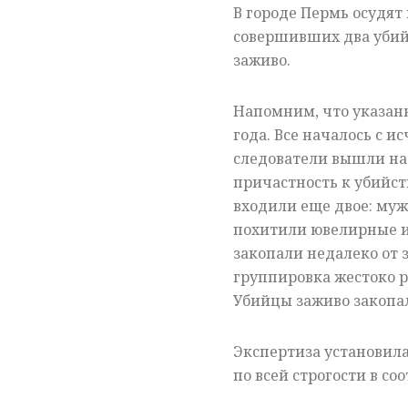
В городе Пермь осудят 
совершивших два убий
заживо.
Напомним, что указан
года. Все началось с 
следователи вышли на 
причастность к убийств
входили еще двое: му
похитили ювелирные из
закопали недалеко от
группировка жестоко р
Убийцы заживо закопа
Экспертиза
установила
по всей строгости в с