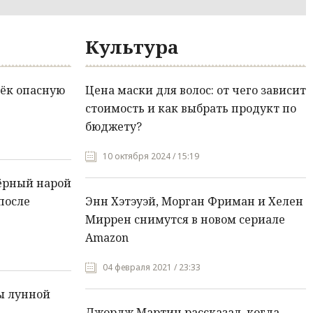
Культура
ёк опасную
Цена маски для волос: от чего зависит
стоимость и как выбрать продукт по
бюджету?
10 октября 2024 / 15:19
ёрный нарой
после
Энн Хэтэуэй, Морган Фриман и Хелен
Миррен снимутся в новом сериале
Amazon
04 февраля 2021 / 23:33
ы лунной
Джордж Мартин рассказал, когда