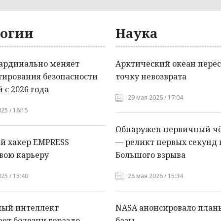
огии
Наука
кардинально меняет
Арктический океан перес
тирования безопасности
точку невозврата
 с 2026 года
29 мая 2026 / 17:04
25 / 16:15
Обнаружен первичный ч
й хакер EMPRESS
— реликт первых секунд 
вою карьеру
Большого взрыва
25 / 15:40
28 мая 2026 / 15:34
ный интеллект
NASA анонсировало план
ет болезни гораздо
базы