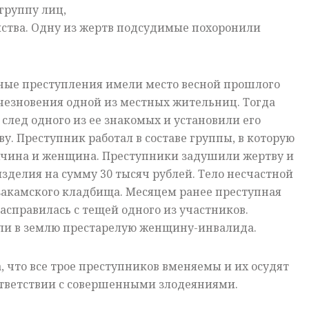
группу лиц,
ства. Одну из жертв подсудимые похоронили
ные преступления имели место весной прошлого
исчезновения одной из местных жительниц. Тогда
след одного из ее знакомых и установили его
у. Преступник работал в составе группы, в которую
жчина и женщина. Преступники задушили жертву и
делия на сумму 30 тысяч рублей. Тело несчастной
закамского
кладбища. Месяцем ранее преступная
асправилась с тещей одного из участников.
ли в землю престарелую
женщину-инвалида
.
, что все трое преступников вменяемы и их осудят
оответствии с совершенными злодеяниями.