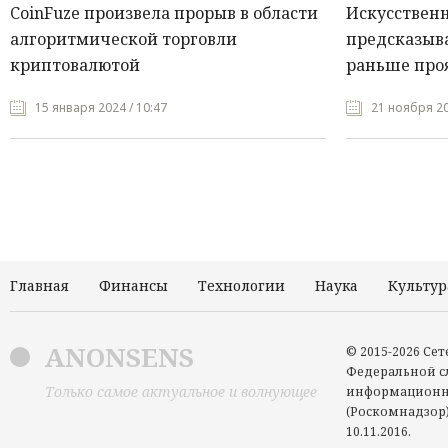
CoinFuze произвела прорыв в области
Искусствен
алгоритмической торговли
предсказыва
криптовалютой
раньше про
15 января 2024 / 10:47
21 ноября 20
Главная
Финансы
Технологии
Наука
Культур
ANONSENS
© 2015-2026 Се
Федеральной сл
Только самое актуальное и волнующее
информационн
(Роскомнадзор)
10.11.2016.