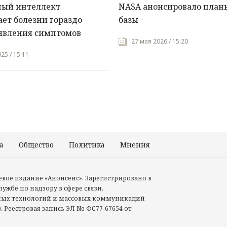
ный интеллект
NASA анонсировало план
ет болезни гораздо
базы
явления симптомов
27 мая 2026 / 15:20
25 / 15:11
а
Общество
Политика
Мнения
Происшествия
тевое издание «Анонсенс». Зарегистрировано в
ужбе по надзору в сфере связи,
ых технологий и массовых коммуникаций
. Реестровая запись ЭЛ No ФС77-67654 от