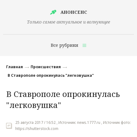
АНОНСЕНС
Только самое актуальное и волнующее
Все рубрики
Главная
Главная
Происшествия
Финансы
В Ставрополе опрокинулась "легковушка"
Технологии
В Ставрополе опрокинулась
Наука
"легковушка"
Культура
Общество
25 августа 2017 / 16:52 , Источник: news.1777.ru , Источник фото:
https://shutterstock.com
Политика