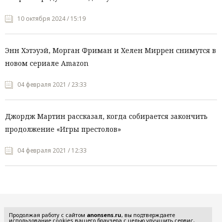
10 октября 2024 / 15:19
Энн Хэтэуэй, Морган Фриман и Хелен Миррен снимутся в
новом сериале Amazon
04 февраля 2021 / 23:33
Джордж Мартин рассказал, когда собирается закончить
продолжение «Игры престолов»
04 февраля 2021 / 12:33
Все рубрики
Продолжая работу с сайтом
anonsens.ru
, вы подтверждаете
использование cookies вашего браузера с целью улучшить сервис,