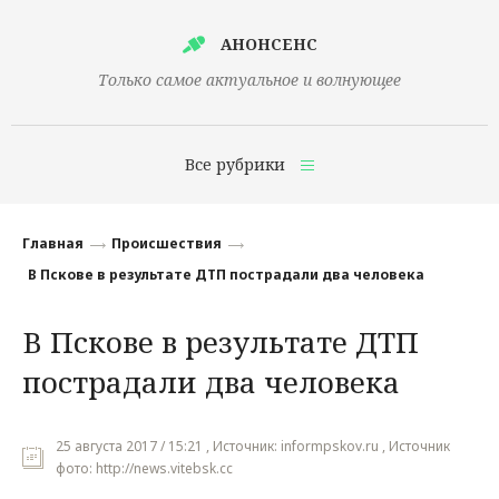
АНОНСЕНС
Только самое актуальное и волнующее
Все рубрики
Главная
Главная
Происшествия
Финансы
В Пскове в результате ДТП пострадали два человека
Технологии
В Пскове в результате ДТП
Наука
пострадали два человека
Культура
Общество
25 августа 2017 / 15:21 , Источник: informpskov.ru , Источник
фото: http://news.vitebsk.cc
Политика