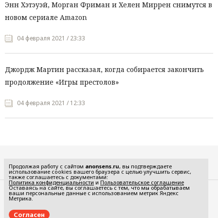
Энн Хэтэуэй, Морган Фриман и Хелен Миррен снимутся в
новом сериале Amazon
04 февраля 2021 / 23:33
Джордж Мартин рассказал, когда собирается закончить
продолжение «Игры престолов»
04 февраля 2021 / 12:33
Все рубрики
Продолжая работу с сайтом
anonsens.ru
, вы подтверждаете
использование cookies вашего браузера с целью улучшить сервис,
также соглашаетесь с документами:
Политика конфиденциальности
и
Пользовательское соглашение
Оставаясь на сайте, вы соглашаетесь с тем, что мы обрабатываем
ваши персональные данные с использованием метрик Яндекс
Редакция
Реклама
Метрика.
Политика конфиденциальности
Пользовательское соглашение
Согласен