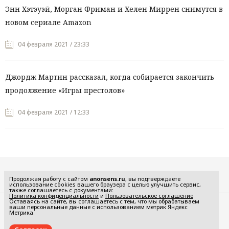
Энн Хэтэуэй, Морган Фриман и Хелен Миррен снимутся в
новом сериале Amazon
04 февраля 2021 / 23:33
Джордж Мартин рассказал, когда собирается закончить
продолжение «Игры престолов»
04 февраля 2021 / 12:33
Все рубрики
Продолжая работу с сайтом
anonsens.ru
, вы подтверждаете
использование cookies вашего браузера с целью улучшить сервис,
также соглашаетесь с документами:
Политика конфиденциальности
и
Пользовательское соглашение
Оставаясь на сайте, вы соглашаетесь с тем, что мы обрабатываем
ваши персональные данные с использованием метрик Яндекс
Редакция
Реклама
Метрика.
Политика конфиденциальности
Пользовательское соглашение