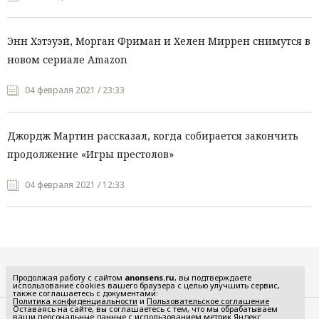
Энн Хэтэуэй, Морган Фриман и Хелен Миррен снимутся в
новом сериале Amazon
04 февраля 2021 / 23:33
Джордж Мартин рассказал, когда собирается закончить
продолжение «Игры престолов»
04 февраля 2021 / 12:33
Все рубрики
Продолжая работу с сайтом
anonsens.ru
, вы подтверждаете
использование cookies вашего браузера с целью улучшить сервис,
также соглашаетесь с документами:
Политика конфиденциальности
и
Пользовательское соглашение
Оставаясь на сайте, вы соглашаетесь с тем, что мы обрабатываем
ваши персональные данные с использованием метрик Яндекс
Редакция
Реклама