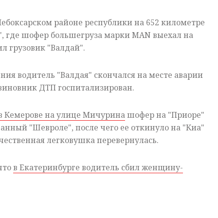
Чебоксарском районе республики на 652 километре
", где шофер большегруза марки MAN выехал на
ил грузовик "Валдай".
ения водитель "Валдая" скончался на месте аварии
 виновник ДТП госпитализирован.
в Кемерове на улице Мичурина
шофер на "Приоре"
нный "Шевроле", после чего ее откинуло на "Киа"
течественная легковушка перевернулась.
 что
в Екатеринбурге водитель сбил женщину-