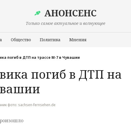
АНОНСЕНС
Только самое актуальное и волнующее
а
Общество
Политика
Мнения
Происшествия
ика погиб в ДТП на трассе М-7 в Чувашии
вика погиб в ДТП на
Чувашии
очник фото: sachsen-fernsehen.de
произошло