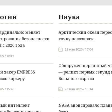
огии
Наука
кардинально меняет
Арктический океан перес
тирования безопасности
точку невозврата
 с 2026 года
29 мая 2026 / 17:04
25 / 16:15
Обнаружен первичный ч
й хакер EMPRESS
— реликт первых секунд 
вою карьеру
Большого взрыва
25 / 15:40
28 мая 2026 / 15:34
ный интеллект
NASA анонсировало план
ет болезни гораздо
базы