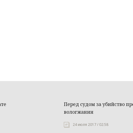
ате
Перед судом за убийство п
вологжанин
24 июля 2017 / 02:58