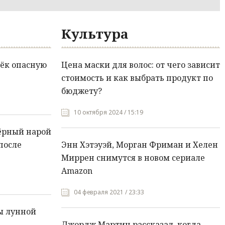
Культура
ёк опасную
Цена маски для волос: от чего зависит
стоимость и как выбрать продукт по
бюджету?
10 октября 2024 / 15:19
ёрный нарой
после
Энн Хэтэуэй, Морган Фриман и Хелен
Миррен снимутся в новом сериале
Amazon
04 февраля 2021 / 23:33
ы лунной
Джордж Мартин рассказал, когда