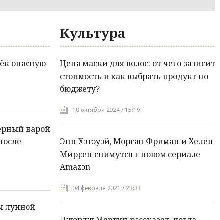
Культура
ёк опасную
Цена маски для волос: от чего зависит
стоимость и как выбрать продукт по
бюджету?
10 октября 2024 / 15:19
ёрный нарой
после
Энн Хэтэуэй, Морган Фриман и Хелен
Миррен снимутся в новом сериале
Amazon
04 февраля 2021 / 23:33
ы лунной
Джордж Мартин рассказал, когда