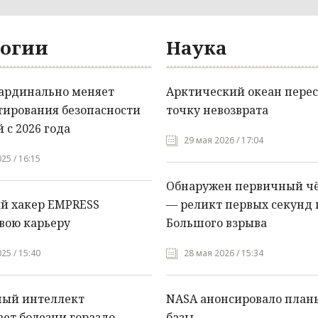
огии
Наука
кардинально меняет
Арктический океан перес
тирования безопасности
точку невозврата
 с 2026 года
29 мая 2026 / 17:04
25 / 16:15
Обнаружен первичный ч
й хакер EMPRESS
— реликт первых секунд 
вою карьеру
Большого взрыва
25 / 15:40
28 мая 2026 / 15:34
ный интеллект
NASA анонсировало план
ет болезни гораздо
базы