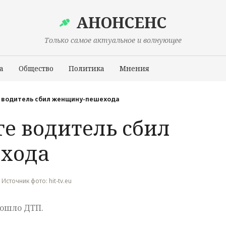
АНОНСЕНС
Только самое актуальное и волнующее
а
Общество
Политика
Мнения
Происшествия
е водитель сбил женщину-пешехода
е водитель сбил
хода
 Источник фото: hit-tv.eu
зошло ДТП.