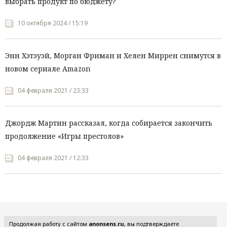
выбрать продукт по бюджету?
10 октября 2024 / 15:19
Энн Хэтэуэй, Морган Фриман и Хелен Миррен снимутся в
новом сериале Amazon
04 февраля 2021 / 23:33
Джордж Мартин рассказал, когда собирается закончить
продолжение «Игры престолов»
04 февраля 2021 / 12:33
Все рубрики
Продолжая работу с сайтом
anonsens.ru
, вы подтверждаете