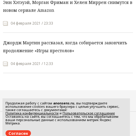
Энн Хэтэуэй, Морган Фриман и Хелен Миррен снимутся в
новом сериале Amazon
04 февраля 2021 / 23:33
Джордж Мартин рассказал, когда собирается закончить
продолжение «Игры престолов»
04 февраля 2021 / 12:33
Все рубрики
Продолжая работу с сайтом
anonsens.ru
, вы подтверждаете
использование cookies вашего браузера с целью улучшить сервис,
также соглашаетесь с документами:
Политика конфиденциальности
и
Пользовательское соглашение
Оставаясь на сайте, вы соглашаетесь с тем, что мы обрабатываем
ваши персональные данные с использованием метрик Яндекс
Редакция
Реклама
Метрика.
Политика конфиденциальности
Пользовательское соглашение
Согласен