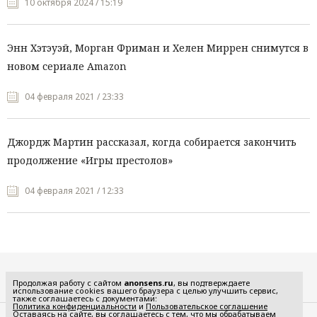
10 октября 2024 / 15:19
Энн Хэтэуэй, Морган Фриман и Хелен Миррен снимутся в
новом сериале Amazon
04 февраля 2021 / 23:33
Джордж Мартин рассказал, когда собирается закончить
продолжение «Игры престолов»
04 февраля 2021 / 12:33
Все рубрики
Продолжая работу с сайтом
anonsens.ru
, вы подтверждаете
использование cookies вашего браузера с целью улучшить сервис,
также соглашаетесь с документами:
Политика конфиденциальности
и
Пользовательское соглашение
Оставаясь на сайте, вы соглашаетесь с тем, что мы обрабатываем