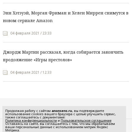
Энн Хэтэуэй, Морган Фриман и Хелен Миррен снимутся в
новом сериале Amazon
04 февраля 2021 / 23:33
Джордж Мартин рассказал, когда собирается закончить
продолжение «Игры престолов»
04 февраля 2021 / 12:33
Все рубрики
Продолжая работу с сайтом
anonsens.ru
, вы подтверждаете
использование cookies вашего браузера с целью улучшить сервис,
также соглашаетесь с документами:
Политика конфиденциальности
и
Пользовательское соглашение
Оставаясь на сайте, вы соглашаетесь с тем, что мы обрабатываем
ваши персональные данные с использованием метрик Яндекс
Редакция
Реклама
Метрика.