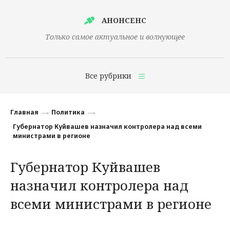
АНОНСЕНС
Только самое актуальное и волнующее
Все рубрики
Главная
Главная
Политика
Финансы
Губернатор Куйвашев назначил контролера над всеми
министрами в регионе
Технологии
Губернатор Куйвашев
Наука
назначил контролера над
Культура
всеми министрами в регионе
Общество
Политика