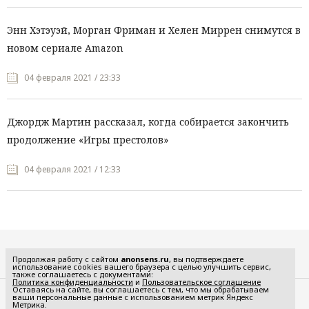
Энн Хэтэуэй, Морган Фриман и Хелен Миррен снимутся в
новом сериале Amazon
04 февраля 2021 / 23:33
Джордж Мартин рассказал, когда собирается закончить
продолжение «Игры престолов»
04 февраля 2021 / 12:33
Все рубрики
Продолжая работу с сайтом
anonsens.ru
, вы подтверждаете
использование cookies вашего браузера с целью улучшить сервис,
также соглашаетесь с документами:
Политика конфиденциальности
и
Пользовательское соглашение
Оставаясь на сайте, вы соглашаетесь с тем, что мы обрабатываем
ваши персональные данные с использованием метрик Яндекс
Редакция
Реклама
Метрика.