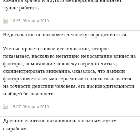
команда врачей и другого медперсонала начинает
лучше работать.
Мнения
18:05, 08 марта 2019
Происшествия
Недосыпание не позволяет человеку сосредоточиться
Ученые провели новое исследование, которое
показывает, насколько негативно недосыпание влияет на
факторы, помогающие человеку сосредоточиться,
сконцентрировать внимание. Оказалось, что данный
фактор является весьма серьезным и плохо сказывается
на точности действий человека, его производительности
и общей безопасности.
15:07, 08 марта 2019
Древние египтяне поклонялись навозным жукам-
скарабеям