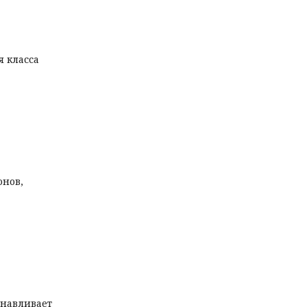
я класса
онов,
анавливает