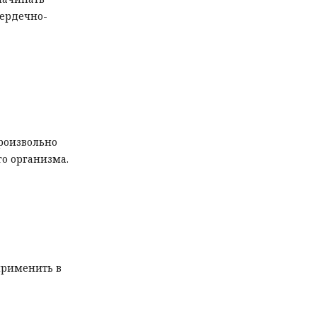
сердечно-
роизвольно
го организма.
применить в