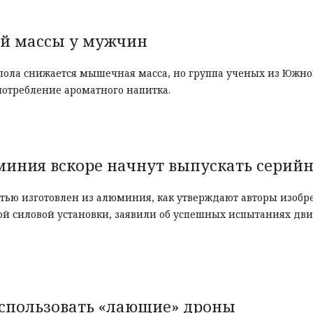
й массы у мужчин
о пола снижается мышечная масса, но группа ученых из Южн
потребление ароматного напитка.
миния вскоре начнут выпускать серий
тью изготовлен из алюминия, как утверждают авторы изобр
й силовой установки, заявили об успешных испытаниях дви
спользовать «лающие» дроны