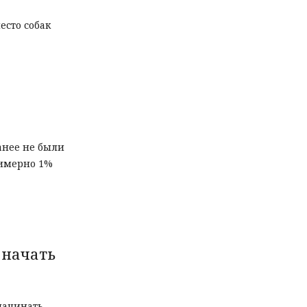
есто собак
анее не были
римерно 1%
 начать
начинать