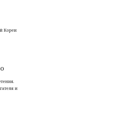
ой Кореи
но
етения.
гателя и