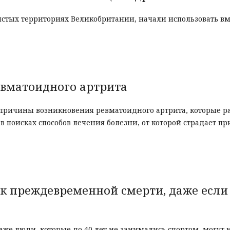
стых территориях Великобритании, начали использовать вм
евматоидного артрита
причины возникновения ревматоидного артрита, которые р
 поисках способов лечения болезни, от которой страдает п
к преждевременной смерти, даже если
аже люди, которые до 40 лет не занимались спортом, могут 