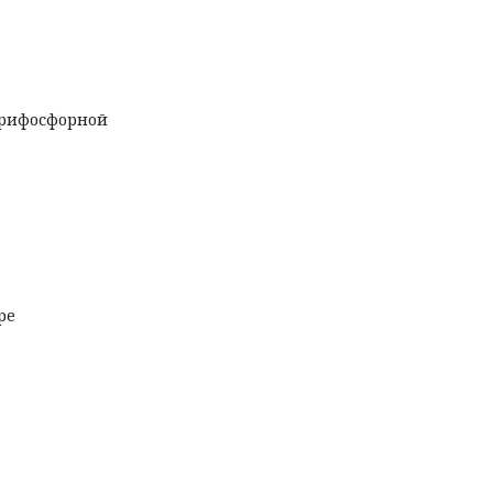
трифосфорной
ре