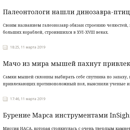
Палеонтологи нашли динозавра-птице
Своим названием галеонозавр обязан строению челюстей, 
больш
их
кораблей, строившихся в
XVI-XVIII
веках.
18:25, 11 марта 2019
Мачо из мира мышей пахнут привлек
Самки мышей склонны выбирать себе спутника по запаху,
привлекающих противоположный пол, выяснили ученые из
17:46, 11 марта 2019
Бурение Марса инструментами InSigh
Миссия НАСА, которая столкнулась с очень твердым камне