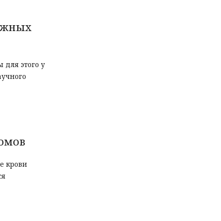
ожных
 для этого у
аучного
томов
е крови
ся