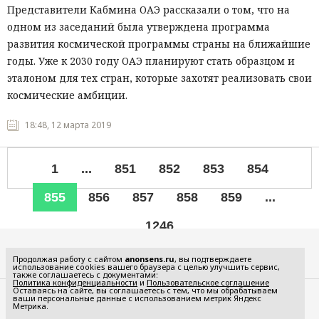
Представители Кабмина ОАЭ рассказали о том, что на
одном из заседаний была утверждена программа
развития космической программы страны на ближайшие
годы. Уже к 2030 году ОАЭ планируют стать образцом и
эталоном для тех стран, которые захотят реализовать свои
космические амбиции.
18:48, 12 марта 2019
1
...
851
852
853
854
855
856
857
858
859
...
1246
Все рубрики
Продолжая работу с сайтом
anonsens.ru
, вы подтверждаете
использование cookies вашего браузера с целью улучшить сервис,
также соглашаетесь с документами:
Политика конфиденциальности
и
Пользовательское соглашение
Оставаясь на сайте, вы соглашаетесь с тем, что мы обрабатываем
ваши персональные данные с использованием метрик Яндекс
Редакция
Реклама
Метрика.
Политика конфиденциальности