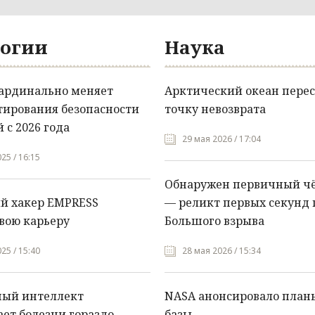
огии
Наука
кардинально меняет
Арктический океан перес
тирования безопасности
точку невозврата
 с 2026 года
29 мая 2026 / 17:04
25 / 16:15
Обнаружен первичный ч
й хакер EMPRESS
— реликт первых секунд 
вою карьеру
Большого взрыва
25 / 15:40
28 мая 2026 / 15:34
ный интеллект
NASA анонсировало план
ет болезни гораздо
базы