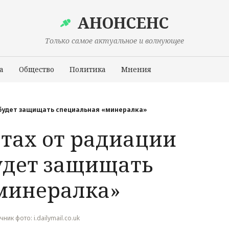
АНОНСЕНС
Только самое актуальное и волнующее
а
Общество
Политика
Мнения
Происшествия
 будет защищать специальная «минералка»
етах от радиации
удет защищать
минералка»
чник фото: i.dailymail.co.uk