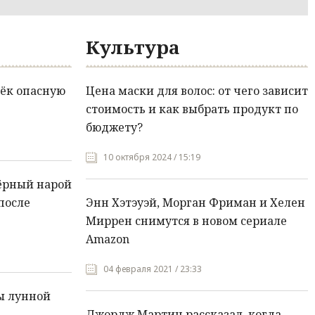
Культура
ёк опасную
Цена маски для волос: от чего зависит
стоимость и как выбрать продукт по
бюджету?
10 октября 2024 / 15:19
ёрный нарой
после
Энн Хэтэуэй, Морган Фриман и Хелен
Миррен снимутся в новом сериале
Amazon
04 февраля 2021 / 23:33
ы лунной
Джордж Мартин рассказал, когда