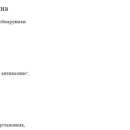
уна
и обнаружили
 антиказино".
установила,