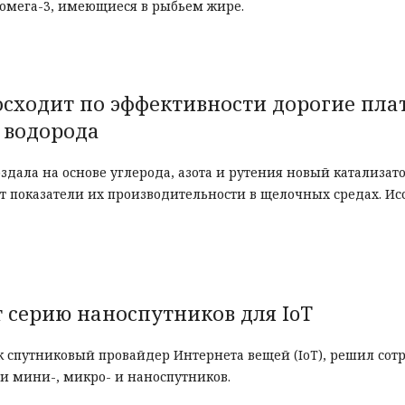
 омега-3, имеющиеся в рыбьем жире.
сходит по эффективности дорогие пл
 водорода
дала на основе углерода, азота и рутения новый катализат
т показатели их производительности в щелочных средах. Ис
т серию наноспутников для IoT
спутниковый провайдер Интернета вещей (IoT), решил сот
 мини-, микро- и наноспутников.