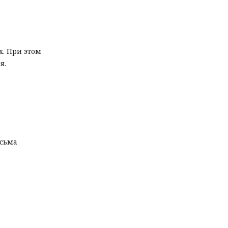
х. При этом
я.
есьма