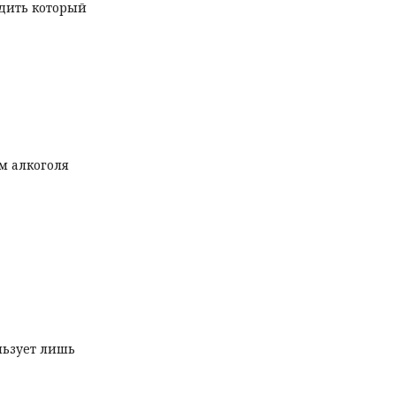
одить который
м алкоголя
льзует лишь