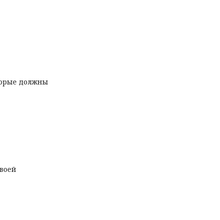
торые должны
своей