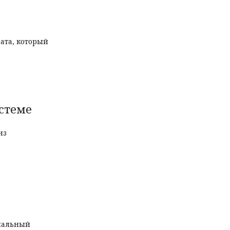
ата, который
стеме
из
ональный