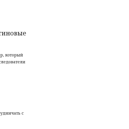
атиновые
ор, который
следователи
рудничать с