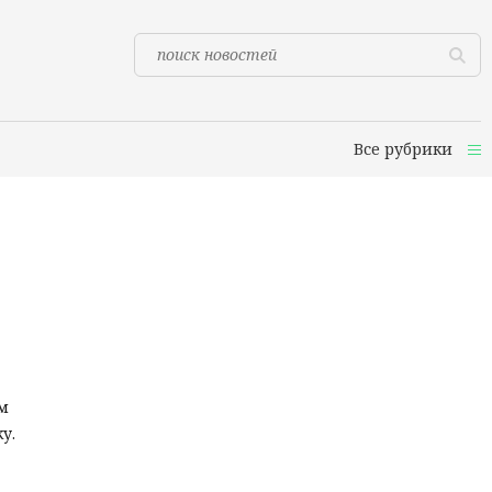
Все рубрики
им
у.