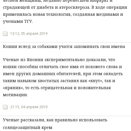
летней женщины, недавно перенесшей инфаркт и
страдающей от диабета и атеросклероза. В ходе операции
Мнения
применялась новая технология, созданная медиками и
Происшествия
учеными ТГУ.
13:12, 05 апреля 2019
Кошки вслед за собаками учатся запоминать свои имена
Ученые из Японии экспериментально доказали, что
кошки способны отличать свое имя от похожего слова и
имен других домашних обитателей, при этом овладеть
таким навыком хвостатых заставил как «кнут», так и
«пряник», то есть отрицательная и положительная
мотивации.
21:15, 04 апреля 2019
Ученые рассказали, как правильно использовать
солнцезащитный крем