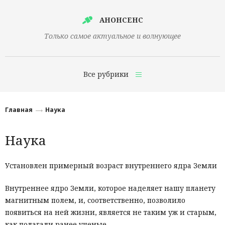
АНОНСЕНС
Только самое актуальное и волнующее
Все рубрики
Главная
Главная
Наука
Финансы
Наука
Технологии
Наука
Установлен примерный возраст внутреннего ядра Земли
Культура
Внутреннее ядро Земли, которое наделяет нашу планету
магнитным полем, и, соответственно, позволило
Общество
появиться на ней жизни, является не таким уж и старым,
Политика
как полагали ранее ученые.