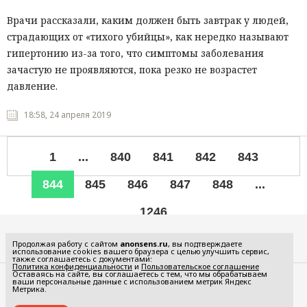
Врачи рассказали, каким должен быть завтрак у людей,
страдающих от «тихого убийцы», как нередко называют
гипертонию из-за того, что симптомы заболевания
зачастую не проявляются, пока резко не возрастет
давление.
18:58, 24 апреля 2019
1
...
840
841
842
843
844
845
846
847
848
...
1246
Все рубрики
Продолжая работу с сайтом
anonsens.ru
, вы подтверждаете
использование cookies вашего браузера с целью улучшить сервис,
также соглашаетесь с документами:
Политика конфиденциальности
и
Пользовательское соглашение
Оставаясь на сайте, вы соглашаетесь с тем, что мы обрабатываем
ваши персональные данные с использованием метрик Яндекс
Редакция
Реклама
Метрика.
Политика конфиденциальности