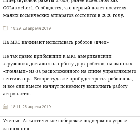
гиперзвуковой ракеты Х-60А, ранее известной как
GOLauncher1. Сообщается, что первый полет носителя
Мнения
малых космических аппаратов состоится в 2020 году.
Происшествия
18:29, 28 апреля 2019
На МКС начинают испытывать роботов «пчел»
Не так давно прибывший к МКС американский
«грузовик» доставил на орбиту двух роботов, названных
«пчелами» из-за расположенного на спине управляющего
вентилятора. Вскоре туда же прибудет третья робопчела,
и все они вместе начнут понемногу выполнять работу
астронавтов.
18:11, 28 апреля 2019
Ученые: Атлантическое побережье подвержено угрозе
затопления