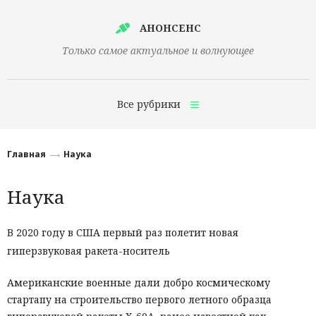
АНОНСЕНС
Только самое актуальное и волнующее
Все рубрики
Главная
Главная
Наука
Финансы
Наука
Технологии
Наука
В 2020 году в США первый раз полетит новая
гиперзвуковая ракета-носитель
Культура
Общество
Американские военные дали добро космическому
стартапу на строительство первого летного образца
Политика