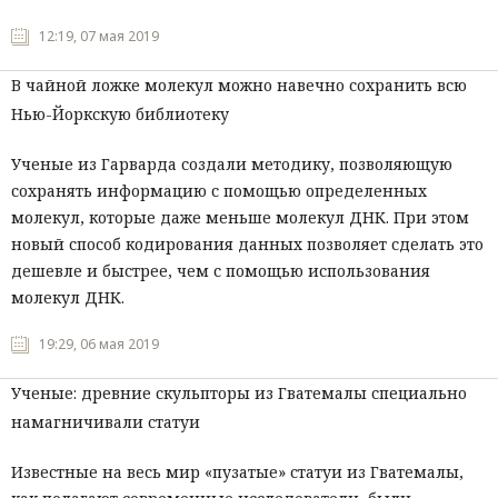
Мнения
12:19, 07 мая 2019
Происшествия
В чайной ложке молекул можно навечно сохранить всю
Нью-Йоркскую библиотеку
Ученые из Гарварда создали методику, позволяющую
сохранять информацию с помощью определенных
молекул, которые даже меньше молекул ДНК. При этом
новый способ кодирования данных позволяет сделать это
дешевле и быстрее, чем с помощью использования
молекул ДНК.
19:29, 06 мая 2019
Ученые: древние скульпторы из Гватемалы специально
намагничивали статуи
Известные на весь мир «пузатые» статуи из Гватемалы,