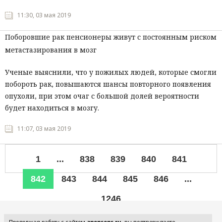
11:30, 03 мая 2019
Поборовшие рак пенсионеры живут с постоянным риском
метастазирования в мозг
Ученые выяснили, что у пожилых людей, которые смогли
побороть рак, повышаются шансы повторного появления
опухоли, при этом очаг с большой долей вероятности
будет находиться в мозгу.
11:07, 03 мая 2019
1
...
838
839
840
841
842
843
844
845
846
...
1246
Все рубрики
Продолжая работу с сайтом
anonsens.ru
, вы подтверждаете