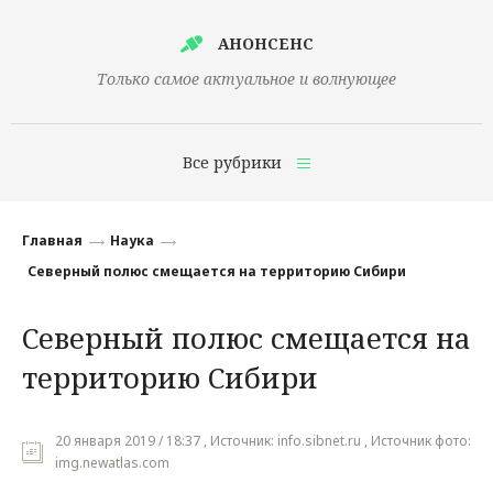
АНОНСЕНС
Только самое актуальное и волнующее
Все рубрики
Главная
Главная
Наука
Финансы
Северный полюс смещается на территорию Сибири
Технологии
Северный полюс смещается на
Наука
территорию Сибири
Культура
Общество
20 января 2019 / 18:37 , Источник: info.sibnet.ru , Источник фото:
img.newatlas.com
Политика