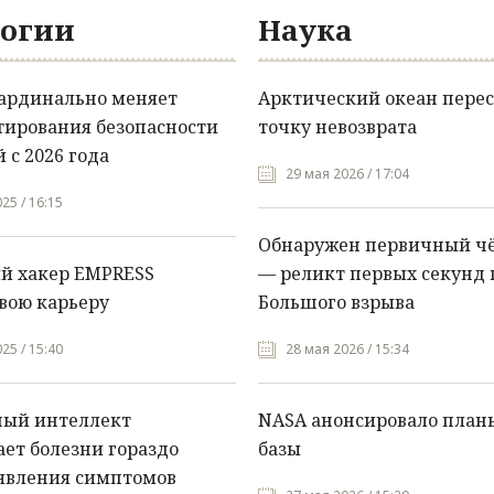
огии
Наука
кардинально меняет
Арктический океан перес
тирования безопасности
точку невозврата
 с 2026 года
29 мая 2026 / 17:04
25 / 16:15
Обнаружен первичный ч
й хакер EMPRESS
— реликт первых секунд 
вою карьеру
Большого взрыва
25 / 15:40
28 мая 2026 / 15:34
ный интеллект
NASA анонсировало план
ет болезни гораздо
базы
явления симптомов