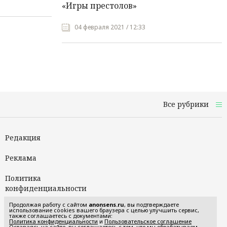
«Игры престолов»
04 февраля 2021 / 12:33
Все рубрики
Редакция
Реклама
Политика
конфиденциальности
Продолжая работу с сайтом
anonsens.ru
, вы подтверждаете
Пользовательское
использование cookies вашего браузера с целью улучшить сервис,
также соглашаетесь с документами:
соглашение
Политика конфиденциальности
и
Пользовательское соглашение
Оставаясь на сайте, вы соглашаетесь с тем, что мы обрабатываем