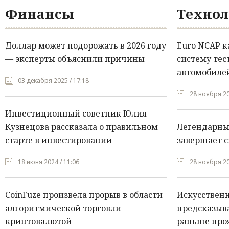
Финансы
Технол
Доллар может подорожать в 2026 году
Euro NCAP 
— эксперты объяснили причины
систему тес
автомобилей
03 декабря 2025 / 17:18
28 ноября 20
Инвестиционный советник Юлия
Кузнецова рассказала о правильном
Легендарны
старте в инвестировании
завершает с
18 июня 2024 / 11:06
28 ноября 20
CoinFuze произвела прорыв в области
Искусствен
алгоритмической торговли
предсказыва
криптовалютой
раньше про