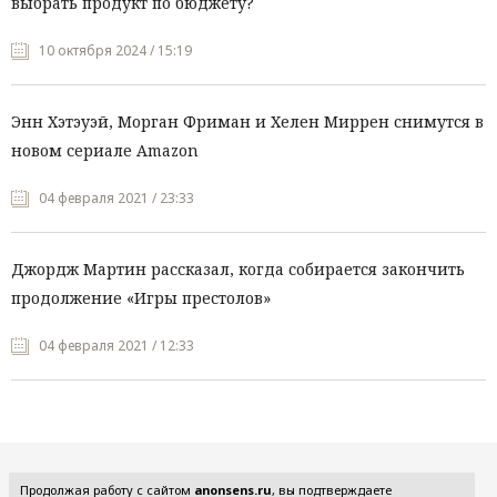
выбрать продукт по бюджету?
10 октября 2024 / 15:19
Энн Хэтэуэй, Морган Фриман и Хелен Миррен снимутся в
новом сериале Amazon
04 февраля 2021 / 23:33
Джордж Мартин рассказал, когда собирается закончить
продолжение «Игры престолов»
04 февраля 2021 / 12:33
Все рубрики
Продолжая работу с сайтом
anonsens.ru
, вы подтверждаете