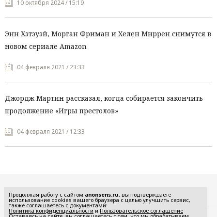
10 октября 2024 / 15:19
Энн Хэтэуэй, Морган Фриман и Хелен Миррен снимутся в
новом сериале Amazon
04 февраля 2021 / 23:33
Джордж Мартин рассказал, когда собирается закончить
продолжение «Игры престолов»
04 февраля 2021 / 12:33
Все рубрики
Продолжая работу с сайтом
anonsens.ru
, вы подтверждаете
использование cookies вашего браузера с целью улучшить сервис,
также соглашаетесь с документами:
Политика конфиденциальности
и
Пользовательское соглашение
Оставаясь на сайте, вы соглашаетесь с тем, что мы обрабатываем