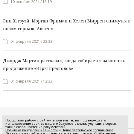
10 октября 2024 / 15:19
Энн Хэтэуэй, Морган Фриман и Хелен Миррен снимутся в
новом сериале Amazon
04 февраля 2021 / 23:33
Джордж Мартин рассказал, когда собирается закончить
продолжение «Игры престолов»
04 февраля 2021 / 12:33
Все рубрики
Продолжая работу с сайтом
anonsens.ru
, вы подтверждаете
использование cookies вашего браузера с целью улучшить сервис,
также соглашаетесь с документами:
Политика конфиденциальности
и
Пользовательское соглашение
Оставаясь на сайте, вы соглашаетесь с тем, что мы обрабатываем