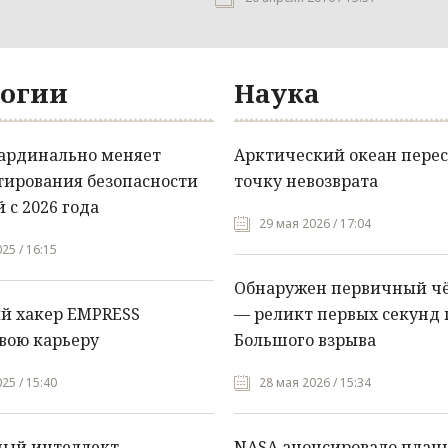
огии
Наука
кардинально меняет
Арктический океан перес
тирования безопасности
точку невозврата
 с 2026 года
29 мая 2026 / 17:04
25 / 16:15
Обнаружен первичный ч
й хакер EMPRESS
— реликт первых секунд 
вою карьеру
Большого взрыва
25 / 15:40
28 мая 2026 / 15:34
ный интеллект
NASA анонсировало план