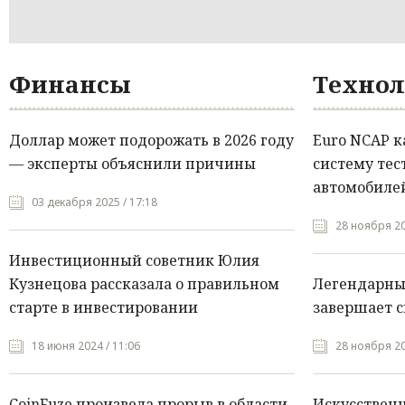
Финансы
Технол
Доллар может подорожать в 2026 году
Euro NCAP 
— эксперты объяснили причины
систему тес
автомобилей
03 декабря 2025 / 17:18
28 ноября 20
Инвестиционный советник Юлия
Кузнецова рассказала о правильном
Легендарны
старте в инвестировании
завершает с
18 июня 2024 / 11:06
28 ноября 20
CoinFuze произвела прорыв в области
Искусствен