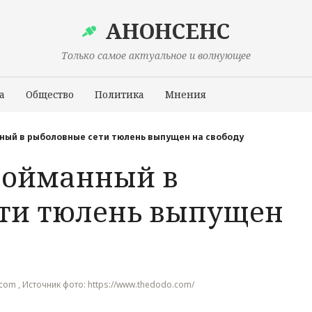
АНОНСЕНС
Только самое актуальное и волнующее
а
Общество
Политика
Мнения
Происшествия
ный в рыболовные сети тюлень выпущен на свободу
пойманный в
ти тюлень выпущен
.com , Источник фото: https://www.thedodo.com/