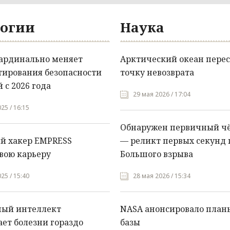
огии
Наука
кардинально меняет
Арктический океан перес
тирования безопасности
точку невозврата
 с 2026 года
29 мая 2026 / 17:04
25 / 16:15
Обнаружен первичный ч
й хакер EMPRESS
— реликт первых секунд 
вою карьеру
Большого взрыва
25 / 15:40
28 мая 2026 / 15:34
ный интеллект
NASA анонсировало план
ет болезни гораздо
базы