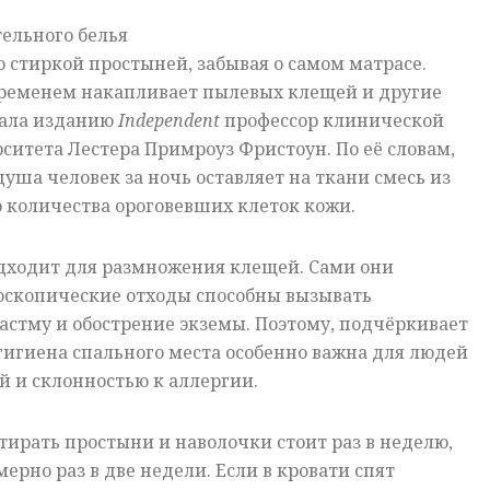
ельного белья
 стиркой простыней, забывая о самом матрасе.
временем накапливает пылевых клещей и другие
зала изданию
Independent
профессор клинической
итета Лестера Примроуз Фристоун. По её словам,
душа человек за ночь оставляет на ткани смесь из
о количества ороговевших клеток кожи.
одходит для размножения клещей. Сами они
роскопические отходы способны вызывать
астму и обострение экземы. Поэтому, подчёркивает
гигиена спального места особенно важна для людей
й и склонностью к аллергии.
тирать простыни и наволочки стоит раз в неделю,
рно раз в две недели. Если в кровати спят