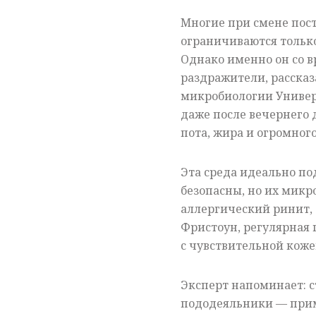
Многие при смене пост
ограничиваются только
Однако именно он со 
раздражители, расска
микробиологии Универс
даже после вечернего 
пота, жира и огромног
Эта среда идеально п
безопасны, но их мик
аллергический ринит, 
Фристоун, регулярная 
с чувствительной коже
Эксперт напоминает: с
пододеяльники — приме